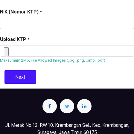
NIK (Nomor KTP)
*
Upload KTP
*
Maksumum 2Mb, File Allowed Images (.jpg, .png, .bmp, .pdf)
Next
Jl. Merak No.12, RW.10, Krembangan Sel., Kec. Krembangan,
Surabaya, Jawa Timur 60175