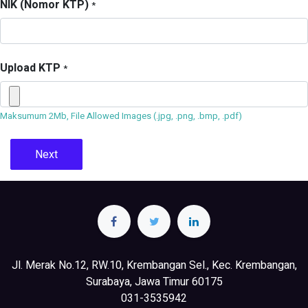
NIK (Nomor KTP)
*
Upload KTP
*
Maksumum 2Mb, File Allowed Images (.jpg, .png, .bmp, .pdf)
Next
Jl. Merak No.12, RW.10, Krembangan Sel., Kec. Krembangan,
Surabaya, Jawa Timur 60175
031-3535942